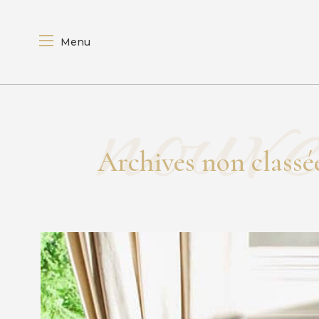
Menu
nouve
A
r
c
h
i
v
e
s
n
o
n
c
l
a
s
s
é