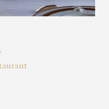
e
staurant