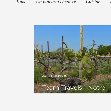
Tous
Un nouveau chapitre
Cuisine
Contactez nous
Château Des Tesnières,
Torcé, Ille-et-Villaine,
+33 (0)7 45 39 93 80
guestrelations@chate
Sans catégorie
Team Travels - Notre
directeur des vins
explore les vins
mousseux