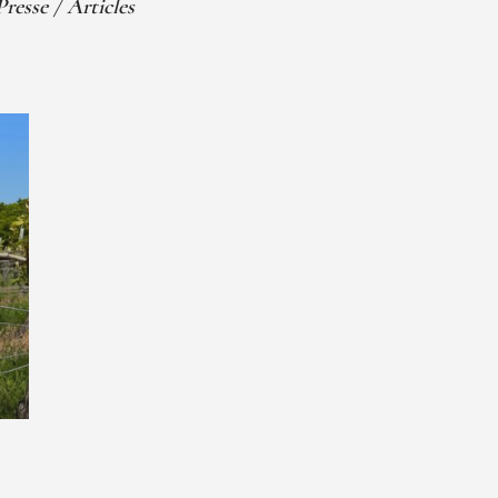
Presse / Articles
Inscrivez-vous à notre
newsletter
 Lieu-Dit Tesnières, 35370,
 Bretagne, France.
au-des-tesnieres.com