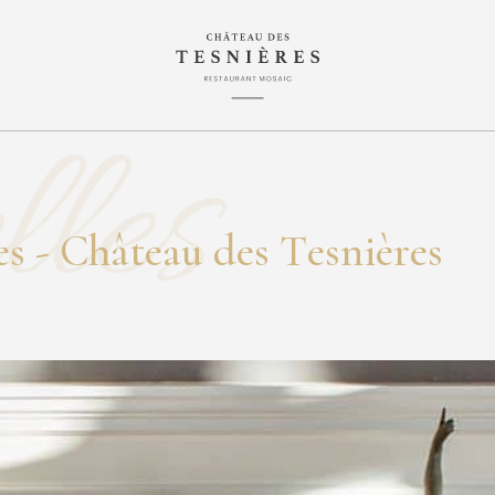
lles
e
s
-
C
h
â
t
e
a
u
d
e
s
T
e
s
n
i
è
r
e
s